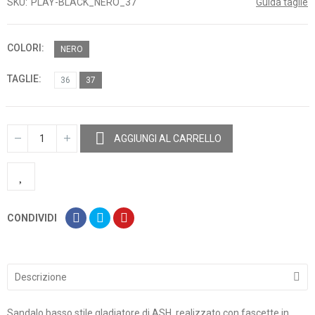
SKU
PLAY-BLACK_NERO_37
Guida taglie
COLORI
NERO
TAGLIE
36
37
AGGIUNGI AL CARRELLO
CONDIVIDI
Descrizione
Sandalo basso stile gladiatore di ASH, realizzato con fascette in