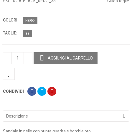
SKU
NOA-BLACK_NERO_38
Guida taglie
COLORI
NERO
TAGLIE
38
AGGIUNGI AL CARRELLO
CONDIVIDI
Descrizione
Sandalo in pelle con punta quadra e borchie oro.