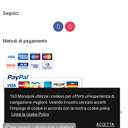
Seguici
Metodi di pagamento
163 Monopoli utilizza i cookies per offrirti un'esperienza di
navigazione migliore. Usando il nostro servizio accetti
l'impiego di cookie in accordo con la nostra cookie policy.
Copyright © 2022 163 di Antonia Napoletano Piazza Milite Ignoto,
Leggi la cookie Policy
11/A-B 70043 Monopoli P.Iva 06392060726
ACCETTA
Per consigli o informazioni contattaci!