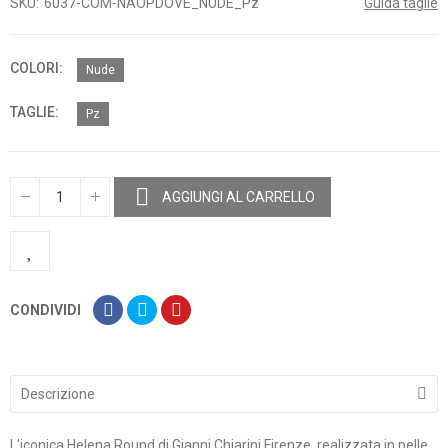
SKU
6037-COM-NAOPDOVE_NUDE_Pz
Guida taglie
COLORI
Nude
TAGLIE
Pz
AGGIUNGI AL CARRELLO
CONDIVIDI
Descrizione
L'iconica Helena Round di Gianni Chiarini Firenze, realizzata in pelle