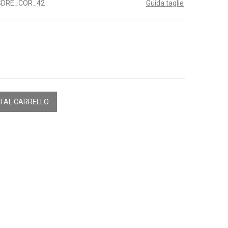
SDRE_COR_42
Guida taglie
I AL CARRELLO