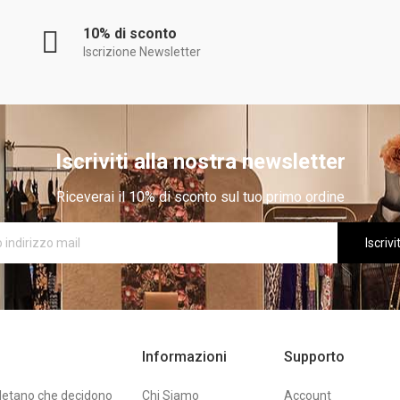
10% di sconto
Iscrizione Newsletter
Iscriviti alla nostra newsletter
Riceverai il 10% di sconto sul tuo primo ordine
Iscrivit
Informazioni
Supporto
oletano che decidono
Chi Siamo
Account