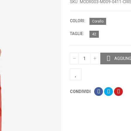
SKU
MODR003-M009-0411-CRI
COLORI
Corallo
TAGLIE
42
AGGIUNG
CONDIVIDI