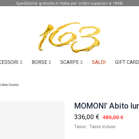
Spedizione gratuita in Italia per ordini superiori a 199€
CESSORI
BORSE
SCARPE
SALDI
GIFT CAR
Seta Corallo
MOMONI' Abito lun
336,00 €
480,00 €
Tasse
Tasse incluse