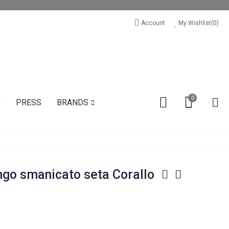
Account
My Wishlist(
0
)
0
D
PRESS
BRANDS
go smanicato seta Corallo