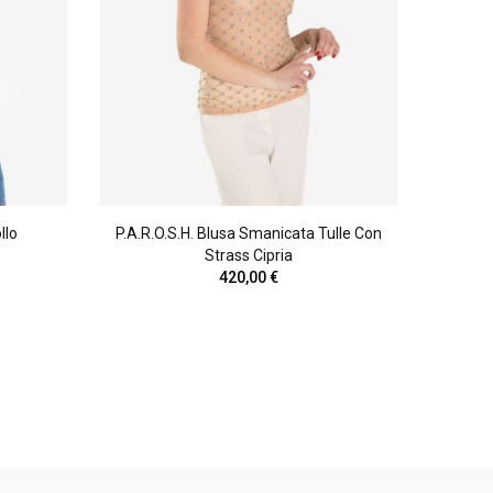
llo
P.A.R.O.S.H. Blusa Smanicata Tulle Con
ANT
Strass Cipria
Monosp
420,00 €