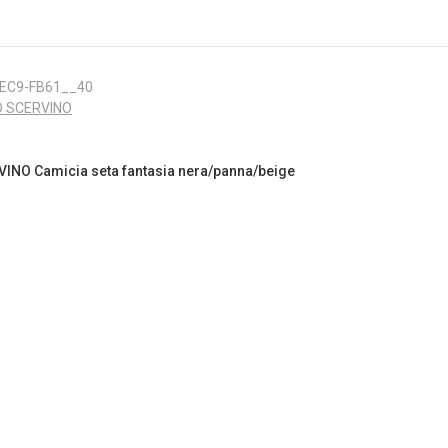
-EC9-FB61__40
 SCERVINO
NO Camicia seta fantasia nera/panna/beige