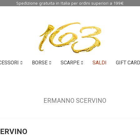
Spedizione gratuita in Italia per ordini superiori a 199€
CESSORI
BORSE
SCARPE
SALDI
GIFT CAR
ERMANNO SCERVINO
SCERVINO