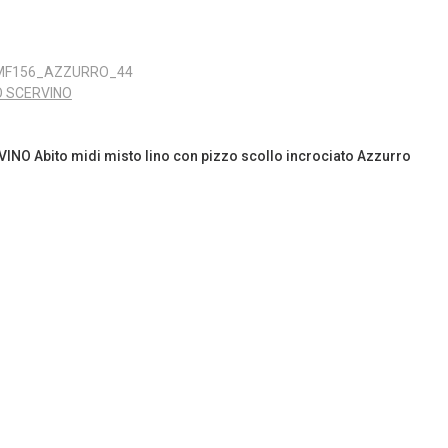
MF156_AZZURRO_44
 SCERVINO
O Abito midi misto lino con pizzo scollo incrociato Azzurro