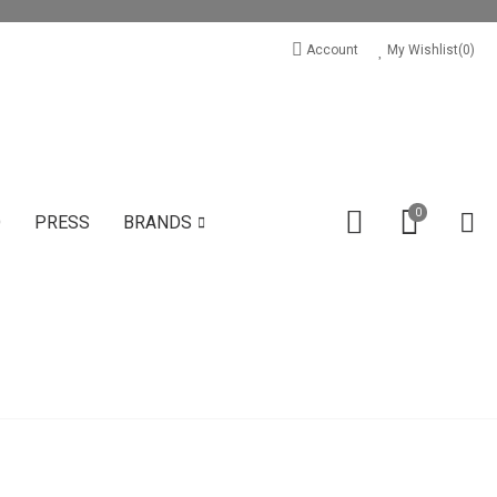
Account
My Wishlist(
0
)
0
D
PRESS
BRANDS