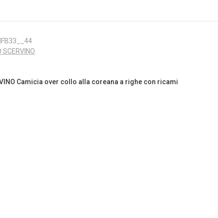
MFB33__44
 SCERVINO
O Camicia over collo alla coreana a righe con ricami