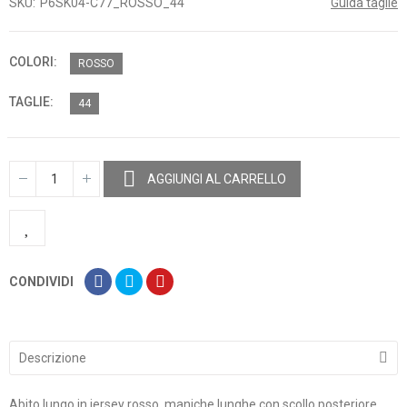
SKU
P6SK04-C77_ROSSO_44
Guida taglie
COLORI
ROSSO
TAGLIE
44
AGGIUNGI AL CARRELLO
CONDIVIDI
Descrizione
Abito lungo in jersey rosso, maniche lunghe con scollo posteriore.